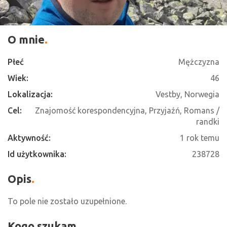
O mnie
Płeć
Mężczyzna
Wiek:
46
Lokalizacja:
Vestby, Norwegia
Cel:
Znajomość korespondencyjna, Przyjaźń, Romans /
randki
Aktywność:
1 rok temu
Id użytkownika:
238728
Opis
To pole nie zostało uzupełnione.
Kogo szukam