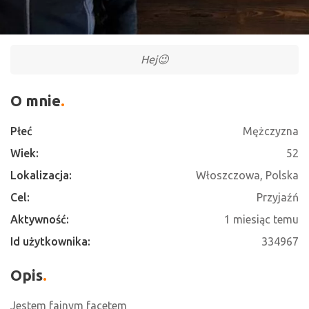
Hej😉
O mnie
Płeć
Mężczyzna
Wiek:
52
Lokalizacja:
Włoszczowa, Polska
Cel:
Przyjaźń
Aktywność:
1 miesiąc temu
Id użytkownika:
334967
Opis
Jestem fajnym facetem